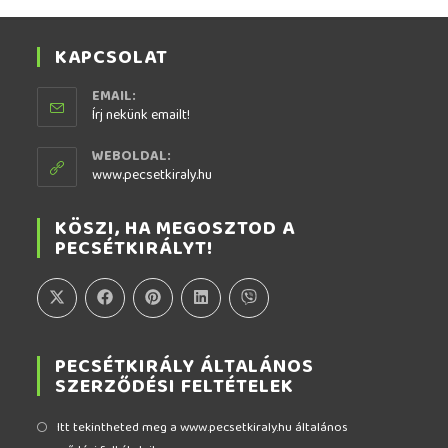
KAPCSOLAT
EMAIL:
Írj nekünk emailt!
WEBOLDAL:
www.pecsetkiraly.hu
KÖSZI, HA MEGOSZTOD A
PECSÉTKIRÁLYT!
PECSÉTKIRÁLY ÁLTALÁNOS
SZERZŐDÉSI FELTÉTELEK
Itt tekintheted meg a www.pecsetkiraly.hu általános