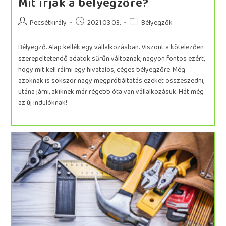
Mit írjak a bélyegzőre?
Pecsétkirály
2021.03.03.
Bélyegzők
Bélyegző. Alap kellék egy vállalkozásban. Viszont a kötelezően
szerepeltetendő adatok sűrűn változnak, nagyon fontos ezért,
hogy mit kell ráírni egy hivatalos, céges bélyegzőre. Még
azoknak is sokszor nagy megpróbáltatás ezeket összeszedni,
utána járni, akiknek már régebb óta van vállalkozásuk. Hát még
az új indulóknak!