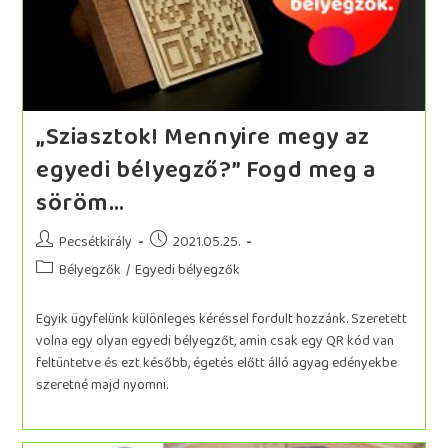
„Sziasztok! Mennyire megy az
egyedi bélyegző?” Fogd meg a
söröm…
Pecsétkirály
2021.05.25.
Bélyegzők
/
Egyedi bélyegzők
Egyik ügyfelünk különleges kéréssel fordult hozzánk. Szeretett
volna egy olyan egyedi bélyegzőt, amin csak egy QR kód van
feltüntetve és ezt később, égetés előtt álló agyag edényekbe
szeretné majd nyomni.