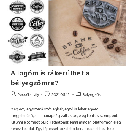
A logóm is rákerülhet a
bélyegzőmre?
Pecsétkirály
2021.05.19.
Bélyegzők
Még egy egyszerű szövegbélyegző is lehet egyedi
megjelenésű, ami manapság valljuk be, elég fontos szempont.
Kitűnni a tömegből, jól láthatónak lenni minden platformon elég
nehéz feladat. Egy lépéssel közelebb kerülhetsz ehhez, ha a