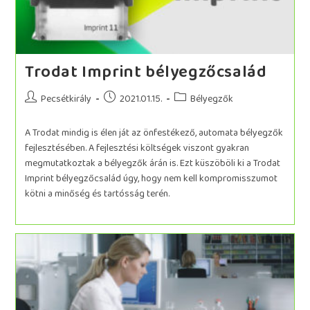
Trodat Imprint bélyegzőcsalád
Pecsétkirály
2021.01.15.
Bélyegzők
A Trodat mindig is élen ját az önfestékező, automata bélyegzők
fejlesztésében. A fejlesztési költségek viszont gyakran
megmutatkoztak a bélyegzők árán is. Ezt küszöböli ki a Trodat
Imprint bélyegzőcsalád úgy, hogy nem kell kompromisszumot
kötni a minőség és tartósság terén.