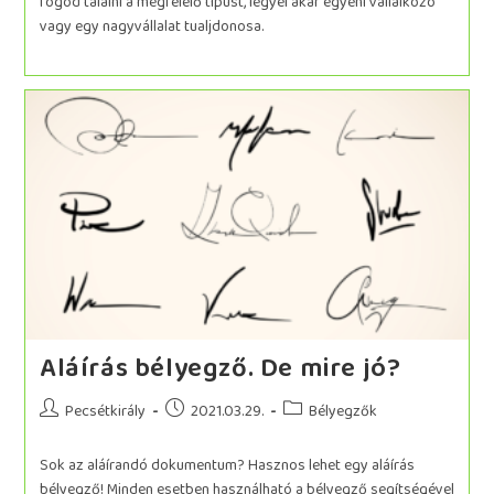
fogod találni a megfelelő típust, legyél akár egyéni vállalkozó
vagy egy nagyvállalat tualjdonosa.
Aláírás bélyegző. De mire jó?
Pecsétkirály
2021.03.29.
Bélyegzők
Sok az aláírandó dokumentum? Hasznos lehet egy aláírás
bélyegző! Minden esetben használható a bélyegző segítségével