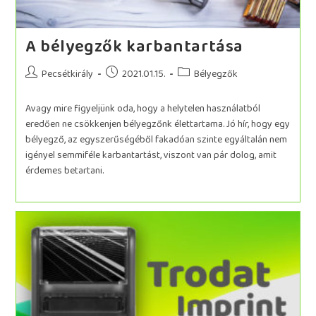
A bélyegzők karbantartása
Pecsétkirály
2021.01.15.
Bélyegzők
Avagy mire figyeljünk oda, hogy a helytelen használatból
eredően ne csökkenjen bélyegzőnk élettartama. Jó hír, hogy egy
bélyegző, az egyszerűségéből fakadóan szinte egyáltalán nem
igényel semmiféle karbantartást, viszont van pár dolog, amit
érdemes betartani.