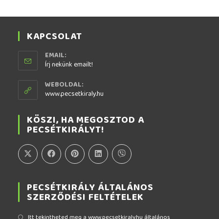
KAPCSOLAT
EMAIL:
Írj nekünk emailt!
WEBOLDAL:
www.pecsetkiraly.hu
KÖSZI, HA MEGOSZTOD A
PECSÉTKIRÁLYT!
PECSÉTKIRÁLY ÁLTALÁNOS
SZERZŐDÉSI FELTÉTELEK
Itt tekintheted meg a www.pecsetkiraly.hu általános